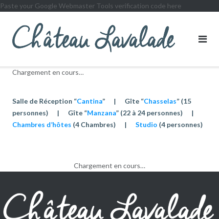
Paste your Google Webmaster Tools verification code here
Chargement en cours…
Salle de Réception “
Cantina
” | Gîte “
Chasselas
” (15
personnes) |
Gîte “
Manzana
” (22 à 24 personnes) |
Chambres d’hôtes
(4 Chambres) |
Studio
(4 personnes)
Chargement en cours…